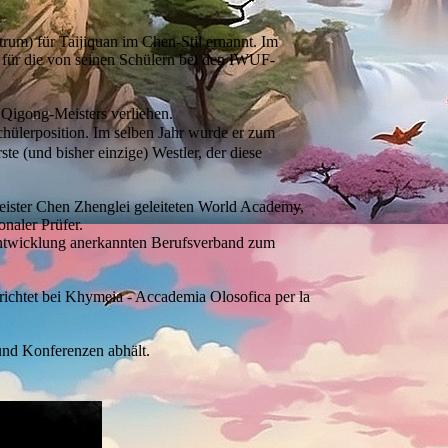
rum) für Taijiquan im Chen-Stil ernannt. Im
, für die von seinen Schülern bei den IWUF-
 Qigong-Meisters verliehen.
hülerposition. Im selben Jahr wurde er zum
te (und bisher einzige) Westler, der diese
ßmeister Chen Zhenglei geleiteten World Academy,
onaler Prüfer.
Entwicklung anerkannten Berufsverband zum
rrichtet bei Khymeia - Accademia Olosofica per la
 und Konferenzen abhält.