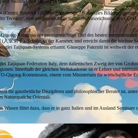
bt ihm den Namen Chen Delang 陈德狼.
 (Centro Sportivo Educativo Nazionale - Nationales Bildungssportzent
erito Tecnico“, eine prestigeträchtige nationale Auszeichnung des CONI
igong-Kongress der prestigeträchtige Titel des besten internationalen
zǐ (入室弟子), Schüler in der Kammer, und erreicht damit die höchste Sc
nglei Taijiquan-Systems ernannt. Giuseppe Paterniti ist weltweit der ers
nglei Taijiquan Federation Italy, dem italienischen Zweig der von Gro
ionen. Innerhalb der gleichen Weltakademie ist er Lehrer und internati
OTTO-Qigong-Kommission, einem vom Ministerium für wirtschaftliche 
ent für ganzheitliche Disziplinen und philosophischer Berater ist, unte
 Naturopatiche Orientali.
n Wissen führt dazu, dass er in ganz Italien und im Ausland Seminare