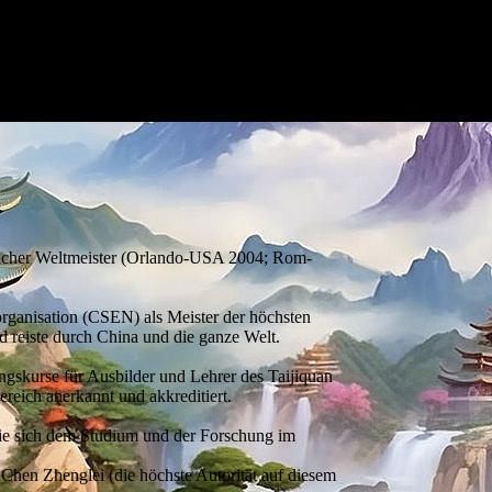
rfacher Weltmeister (Orlando-USA 2004; Rom-
rganisation (CSEN) als Meister der höchsten
nd reiste durch China und die ganze Welt.
ungskurse für Ausbilder und Lehrer des Taijiquan
reich anerkannt und akkreditiert.
 die sich dem Studium und der Forschung im
 Chen Zhenglei (die höchste Autorität auf diesem