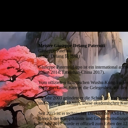
Meister Giuseppe Delang Paterniti
Giuseppe Paterniti
(Chen Delang 陈德狼)
Giuseppe Paterniti Lupo ist ein international a
Italien 2014; Emeishan-China 2017).
Vom offiziellen italienischen Wushu-Kung-Fu-Ver
Stufe anerkannt, hatte er die Gelegenheit, mit de
Im Jahr 2003 gründete er die Schule für tradition
und Qigong durchführt. Diese akademischen Kurse 
Seit 2015 ist er technischer Direktor der AMHA 
Bereich der Kampfkünste und Gesundheitsdiszip
Im Jahr 2017 wurde er offiziell zum Erben der 12