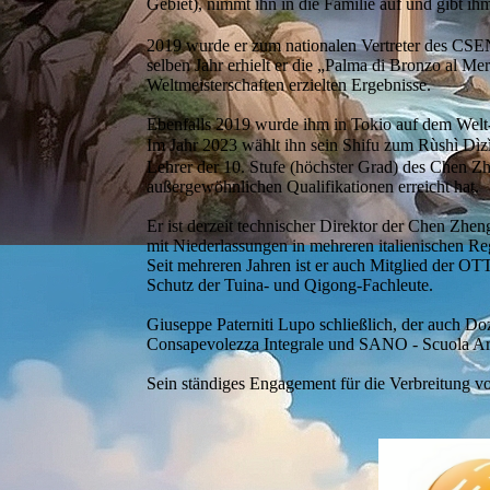
Gebiet), nimmt ihn in die Familie auf und gi
2019 wurde er zum nationalen Vertreter des CSEN
selben Jahr erhielt er die „Palma di Bronzo al M
Weltmeisterschaften erzielten Ergebnisse.
Ebenfalls 2019 wurde ihm in Tokio auf dem Welt-Q
Im Jahr 2023 wählt ihn sein Shifu zum Rùshì Dì
Lehrer der 10. Stufe (höchster Grad) des Chen Zhe
außergewöhnlichen Qualifikationen erreicht hat.
Er ist derzeit technischer Direktor der Chen Zhe
mit Niederlassungen in mehreren italienischen Reg
Seit mehreren Jahren ist er auch Mitglied der 
Schutz der Tuina- und Qigong-Fachleute.
Giuseppe Paterniti Lupo schließlich, der auch Doz
Consapevolezza Integrale und SANO - Scuola Arti
Sein ständiges Engagement für die Verbreitung vo