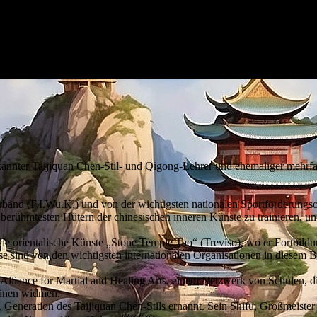
nerkannter Taijiquan Chen-Stil- und Qigong-Lehrer und ehemaliger meh
band (F.I.Wu.K.) und von der wichtigsten nationalen Sportförderungso
n berühmtesten Hütern der chinesischen inneren Künste zu trainieren, u
elle orientalische Künste „Stone Temple Tao“ (Treviso), wo er Fortbild
sind von den wichtigsten internationalen Organisationen in diesem Be
- Alliance for Martial and Healing Arts, einem Netzwerk von Schulen,
linen widmen.
. Generation des Taijiquan Chen-Stils ernannt. Sein Shifu, Großmeister