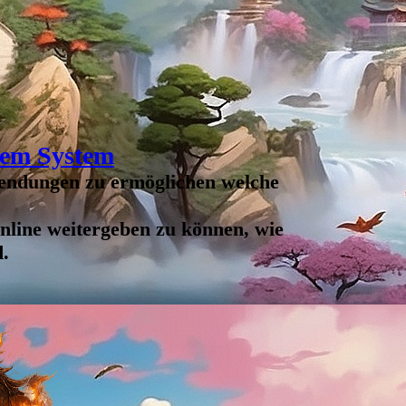
iji als Kampfkunst
chen traditionellem Sanshou und Tui Shou machen
 effektiven Kampfkunst welche weniger Wert auf
n mehr auf dynamische Energieumlenkende
Kung Fu Kursen
wollen wir diese kämpferischen
lemente vertiefen.