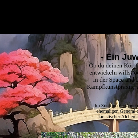
- Ein Ju
Ob du deinen Körpe
entwickeln willst o
in der Space and
Kampfkunstpraxis, w
Im Zentrum der angebo
ehemaligen General d
taoistischer Alchem