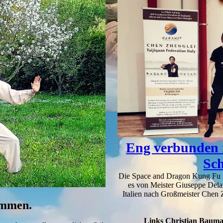
Eng verbunden 
Sch
Die Space and Dragon Kung Fu Sc
es von Meister Giuseppe Delan
Italien nach Großmeister Chen Z
ommen.
Links Christian Bauma