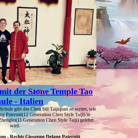
mit der Stone Temple Tao
ule - Italien
hule gibt das Chen Stil Taijiquan so weiter, wie
g Paterniti(12 Generation Chen Style Taiji) in
henglei(11 Generation Chen Style Taiji) gelehrt
wird.
nn - Rechts Giuseppe Delang Paterniti