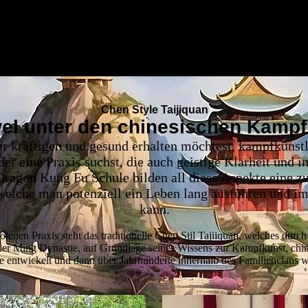
Chen Style Taijiquan
wel unter den chinesischen Kampf
r kräftigen und gesund erhalten möchtest, kampfkünstl
der eine Praxis suchst, die auch geistige Klarheit und i
 Dragon Kung Fu Schule bilden all diese Aspekte eine
elche man potenziell ein Leben lang ausführen und im
kann.
tenen Praxis steht das traditionelle Chen Stil Tajiiquan, welches dur
er Ming Dynastie, auf Grundlage seines Wissens zur Kampfkunst, chi
ie entwickelt und dann über Jahrhunderte innerhalb des Familienclans 