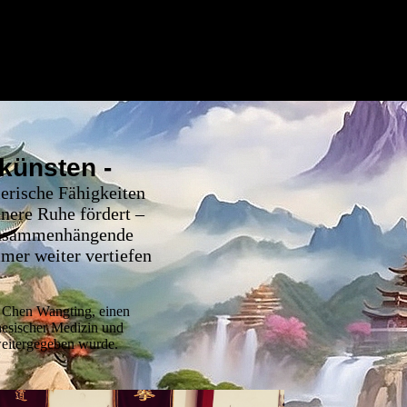
künsten -
erische Fähigkeiten
nnere Ruhe fördert –
 zusammenhängende
mer weiter vertiefen
ch Chen Wangting, einen
nesischer Medizin und
weitergegeben wurde.