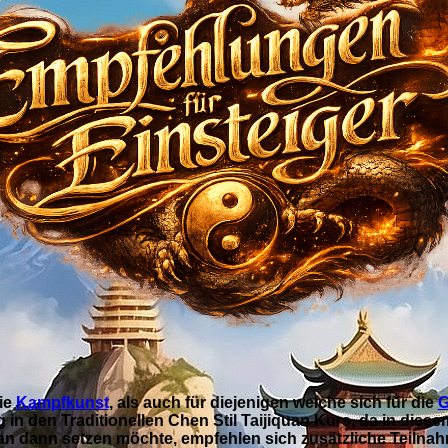
t, Gesundheit und Meditation in ei
hülern Zugang zum Reichtum an Formen und An
der Chen Stil bereit hält.
lle hier in Fürstenzell oder auf Wunsch auch O