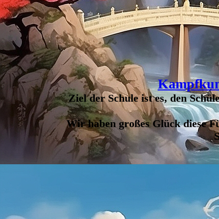
Taiji kann in verschiedener Weise praktiziert we
schnell, in hohen oder in tiefen Ständen, eher mi
Anwendung oder den Nutzen für die Gesundheit p
wir alle herzlich ein, die sich für Taiji als Gesund
Angebot kennenzulernen.