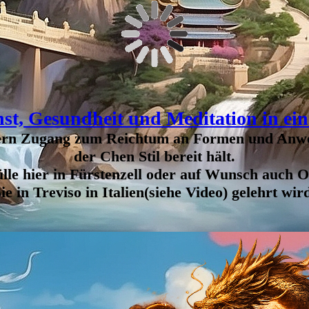
rden. Es kann langsam oder
t dem Fokus auf die kämpferische
raktiziert werden. Somit laden
Ta
heitssport interessieren, unser
Eine kraftvolle Verbindung zwis
Chen Style Taichiquan
zu einer
pure Körperkraft, sonder
Anwendungen legt. In unserem
E